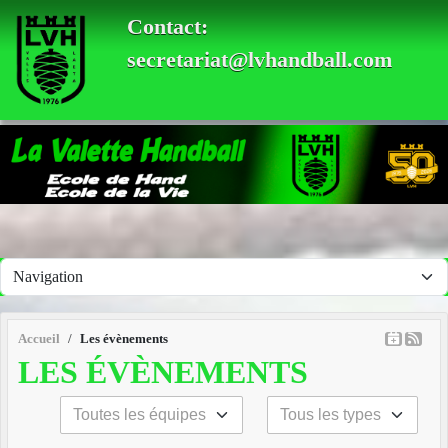
Panneau de gestion des cookies
Contact:
secretariat@lvhandball.com
Accueil
Les évènements
LES ÉVÈNEMENTS