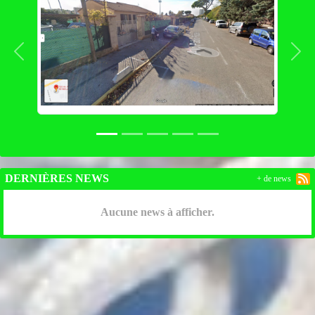
Précedent
Suiv
DERNIÈRES NEWS
+ de news
Aucune news à afficher.