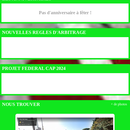
Pas d'anniversaire à fêter !
NOUVELLES REGLES D'ARBITRAGE
PROJET FEDERAL CAP 2024
NOUS TROUVER
+ de photos