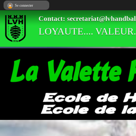
Panneau de gestion des cookies
Se connecter
Contact: secretariat@lvhandbal
LOYAUTE.... VALEUR..