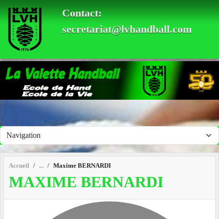
Panneau de gestion des cookies
Contact:
secretariat@lvhandball.com
Accueil
Maxime BERNARDI
MAXIME BERNARDI